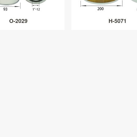
O-2029
H-5071