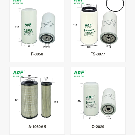
F-3050
FS-3077
A-1060AB
O-2029