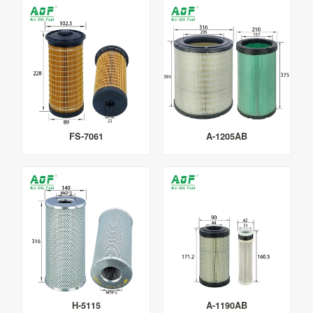
FS-7061
A-1205AB
H-5115
A-1190AB