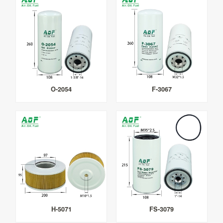
O-2054
F-3067
H-5071
FS-3079