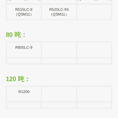
R515LC-9
R520LC-9S
（QSM11）
（QSM11）
80 吨：
R805LC-9
120 吨：
R1200