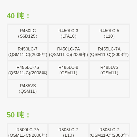
40 吨：
R450LC
R450LC-3
R450LC-5
（S6D125）
（LTA10）
（L10）
R450LC-7
R450LC-7A
R455LC-7A
(QSM11-C)(2008年)
(QSM11-C)(2008年)
(QSM11-C)(2008年)
R455LC-7S
R485LC-9
R485LVS
(QSM11-C)(2008年)
（QSM11）
（QSM11）
R485VS
（QSM11）
50 吨：
R500LC-7A
R505LC-7
R505LC-7
(QSM11-C)(2008年)
（L10）
(QSM11-C)(2008年)