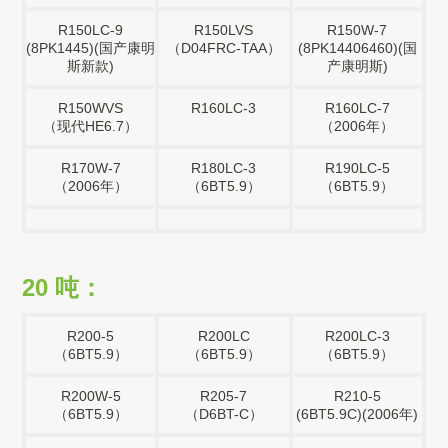
R150LC-9
R150LVS
R150W-7
(8PK1445)(国产康明
（D04FRC-TAA）
(8PK14406460)(国
斯新款)
产康明斯)
R150WVS
R160LC-3
R160LC-7
（现代HE6.7）
（2006年）
R170W-7
R180LC-3
R190LC-5
（2006年）
（6BT5.9）
（6BT5.9）
20 吨：
R200-5
R200LC
R200LC-3
（6BT5.9）
（6BT5.9）
（6BT5.9）
R200W-5
R205-7
R210-5
（6BT5.9）
（D6BT-C）
(6BT5.9C)(2006年)