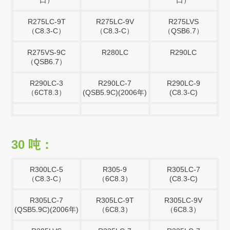
口）
口）
R275LC-9T
R275LC-9V
R275LVS
（C8.3-C）
（C8.3-C）
（QSB6.7）
R275VS-9C
R280LC
R290LC
（QSB6.7）
R290LC-3
R290LC-7
R290LC-9
（6CT8.3）
(QSB5.9C)(2006年)
(C8.3-C)
30 吨：
R300LC-5
R305-9
R305LC-7
（C8.3-C）
（6C8.3）
(C8.3-C)
R305LC-7
R305LC-9T
R305LC-9V
(QSB5.9C)(2006年)
（6C8.3）
（6C8.3）