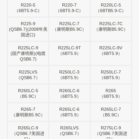
R220-5
R220-7
R220LC-5
（6BT5.9-C）
（6BT5.9-C）
（6BTB5.9-C）
R225-9
R225LC-7
R225LC-7C
(QSB6.7)(2008年美
（康明斯B5.9C）
（康明斯B5.9C）
国进口)
R225LC-9
R225LC-9T
R225LC-9V
(国产康明斯)(电喷
（6BT5.9）
（6BT5.9）
QSB6.7)
R225LVS
R250LC-3
R250LC-7
（QSB6.7）
（6BT5.9）
（6BT5.9）
R260LC-5
R260LC-6
R265
（B5.9C）
（6BT5.9）
（6BT5.9）
R265-7
R265LC-6
R265LC-7
（康明斯B5.9C）
（6BT5.9）
（B5.9C）
R265LC-9
R265LVS
R275LC-9
（QSB6.7美国进
（QSB6.7）
（QSB6.7美国进