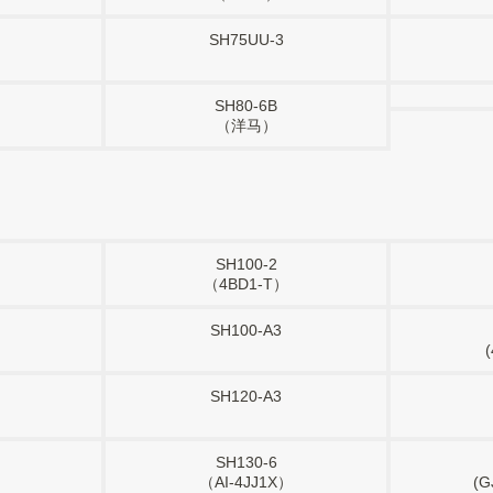
SH75UU-3
SH80-6B
（洋马）
SH100-2
）
（4BD1-T）
SH100-A3
SH120-A3
SH130-6
）
（AI-4JJ1X）
(G