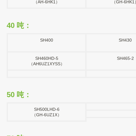
（AH-6HK1）
（GH-6HK1
40 吨：
SH400
SH430
SH460HD-5
SH465-2
（AH6UZ1XYSS）
50 吨：
SH500LHD-6
（GH-6UZ1X）