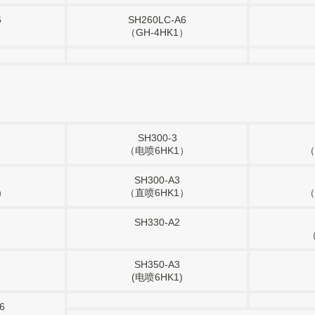
6
SH260LC-A6
）
（GH-4HK1）
SH300-3
（电喷6HK1）
（
SH300-A3
）
（直喷6HK1）
（
SH330-A2
SH350-A3
）
(电喷6HK1)
6