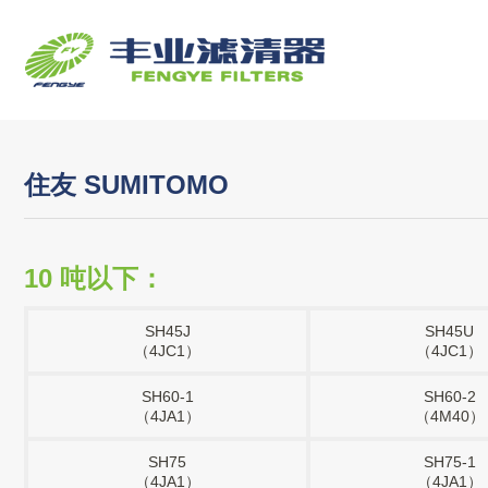
住友 SUMITOMO
10 吨以下：
SH45J
SH45U
（4JC1）
（4JC1）
SH60-1
SH60-2
（4JA1）
（4M40）
SH75
SH75-1
（4JA1）
（4JA1）