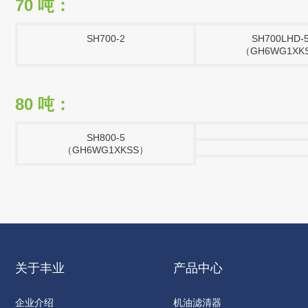
70 吨：
SH700-2
SH700LHD-
（GH6WG1XK
80 吨：
SH800-5
（GH6WG1XKSS）
关于丰业
产品中心
企业介绍
机油滤清器