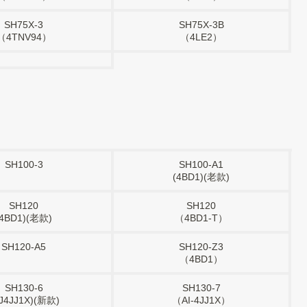
SH75X-3
SH75X-3B
（4TNV94）
（4LE2）
SH100-3
SH100-A1
(4BD1)(老款)
SH120
SH120
(4BD1)(老款)
（4BD1-T）
SH120-A5
SH120-Z3
（4BD1）
SH130-6
SH130-7
J4JJ1X)(新款)
（AI-4JJ1X）