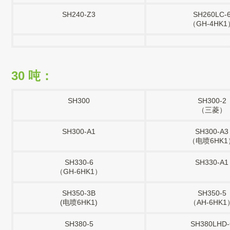
SH240-Z3
SH260LC-
（GH-4HK1
30 吨：
SH300
SH300-2
（三菱）
SH300-A1
SH300-A3
（电喷6HK1
SH330-6
SH330-A1
（GH-6HK1）
SH350-3B
SH350-5
(电喷6HK1)
（AH-6HK1
SH380-5
SH380LHD-