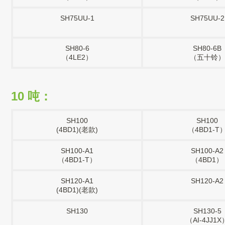
SH75UU-1
SH75UU-2
SH80-6
SH80-6B
（4LE2）
（五十铃）
10 吨：
SH100
SH100
(4BD1)(老款)
（4BD1-T
SH100-A1
SH100-A2
（4BD1-T）
（4BD1）
SH120-A1
SH120-A2
(4BD1)(老款)
SH130
SH130-5
（AI-4JJ1X